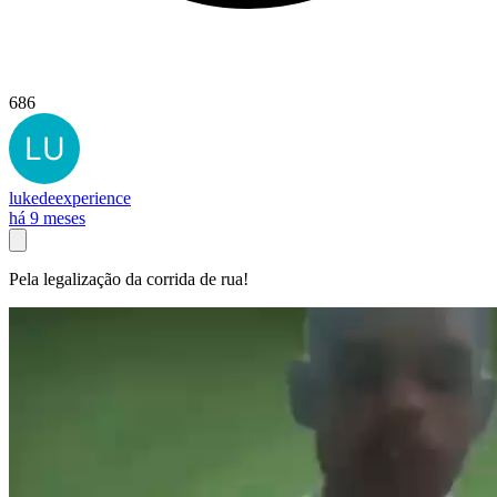
686
lukedeexperience
há 9 meses
Pela legalização da corrida de rua!