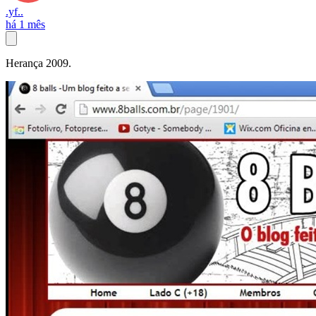
.yf..
há 1 mês
Herança 2009.