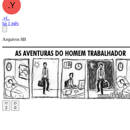
.yf..
há 1 mês
Arquivos 8B
2
0