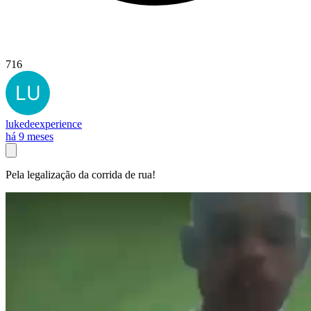
716
lukedeexperience
há 9 meses
Pela legalização da corrida de rua!