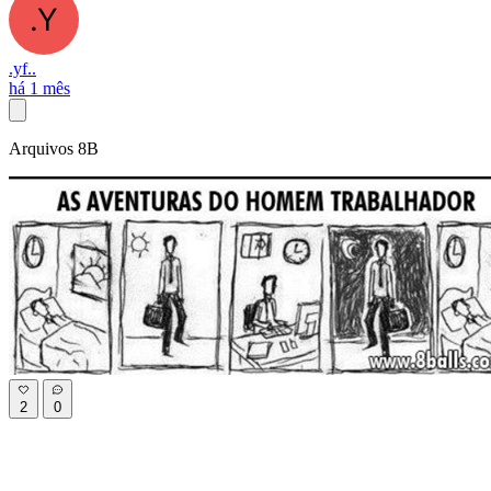
.yf..
há 1 mês
Arquivos 8B
2
0