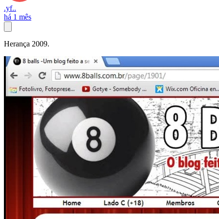
.yf..
há 1 mês
Herança 2009.