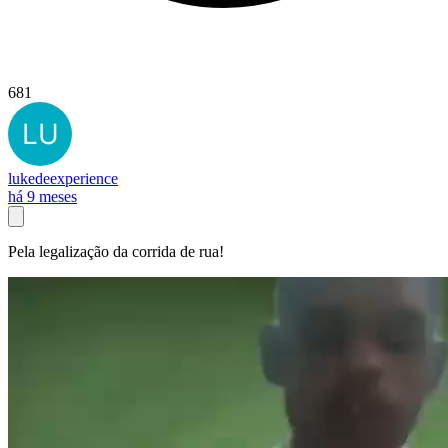
681
lukedeexperience
há 9 meses
Pela legalização da corrida de rua!