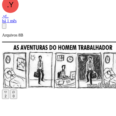
.yf..
há 1 mês
Arquivos 8B
2
0