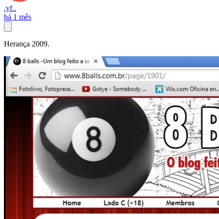
.yf..
há 1 mês
Herança 2009.