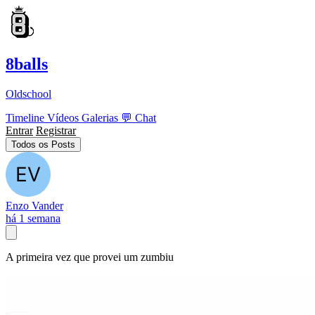
8balls
Oldschool
Timeline
Vídeos
Galerias
💬
Chat
Entrar
Registrar
Todos os Posts
Enzo Vander
há 1 semana
A primeira vez que provei um zumbiu