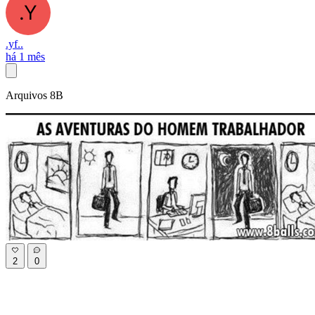
.yf..
há 1 mês
Arquivos 8B
2
0