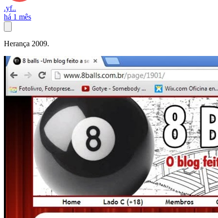
.yf..
há 1 mês
Herança 2009.