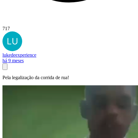
717
lukedeexperience
há 9 meses
Pela legalização da corrida de rua!