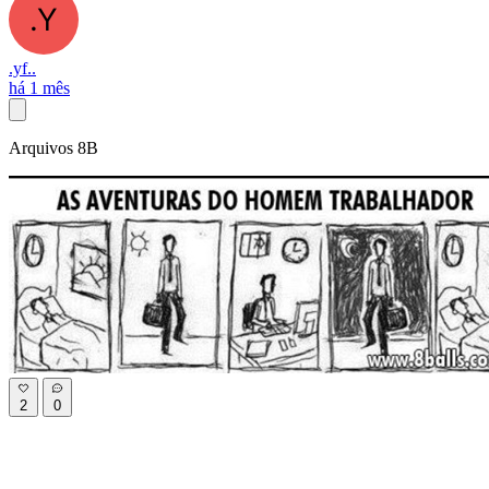
.yf..
há 1 mês
Arquivos 8B
2
0