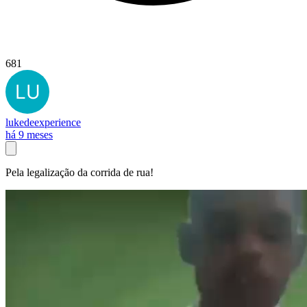
681
lukedeexperience
há 9 meses
Pela legalização da corrida de rua!