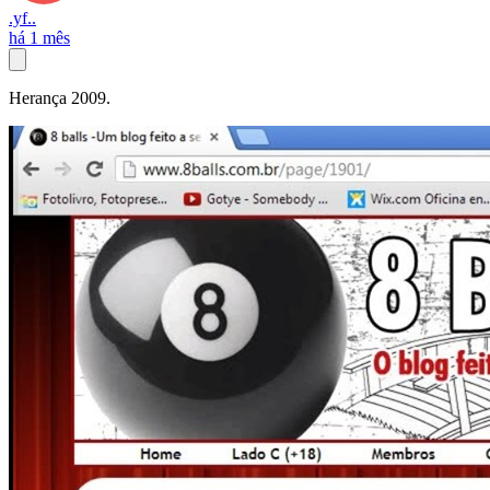
.yf..
há 1 mês
Herança 2009.