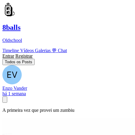
8balls
Oldschool
Timeline
Vídeos
Galerias
💬
Chat
Entrar
Registrar
Todos os Posts
Enzo Vander
há 1 semana
A primeira vez que provei um zumbiu