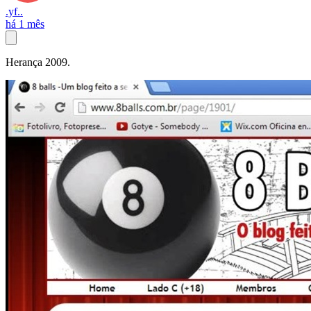
.yf..
há 1 mês
Herança 2009.