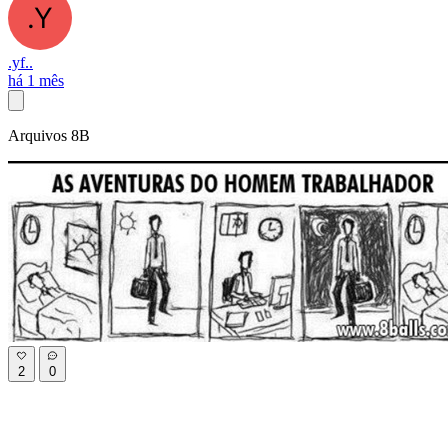
.yf..
há 1 mês
Arquivos 8B
2
0