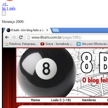
.yf..
há 1 mês
Herança 2009.