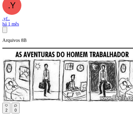
.yf..
há 1 mês
Arquivos 8B
2
0