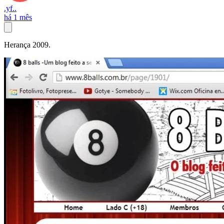
.yf..
há 1 mês
Herança 2009.