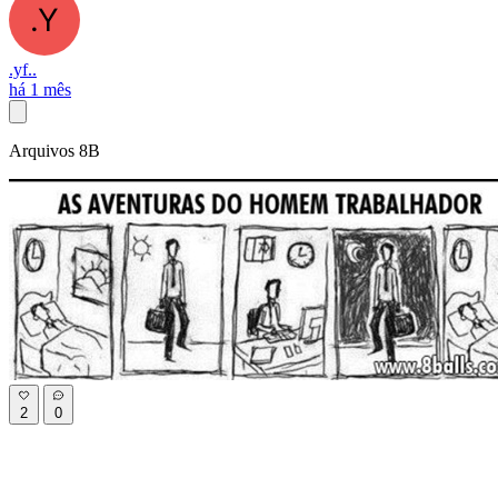
.yf..
há 1 mês
Arquivos 8B
2
0