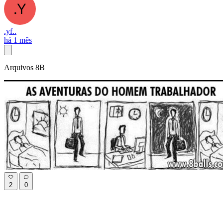
.yf..
há 1 mês
Arquivos 8B
2
0