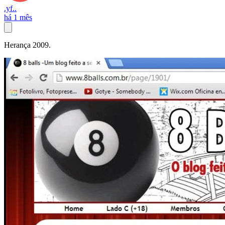
.yf..
há 1 mês
Herança 2009.