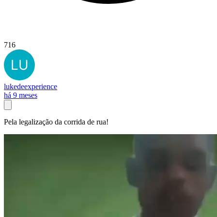
716
lukedeexperience
há 9 meses
Pela legalização da corrida de rua!