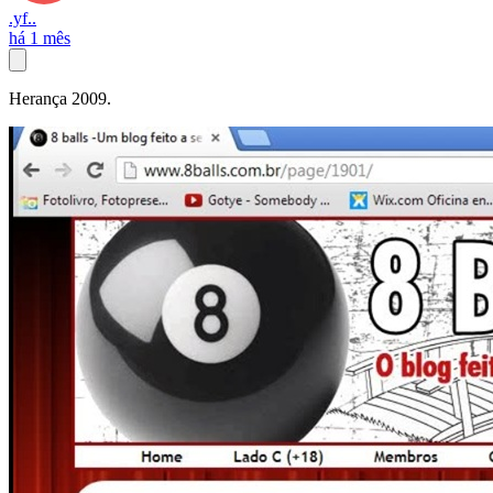
.yf..
há 1 mês
Herança 2009.