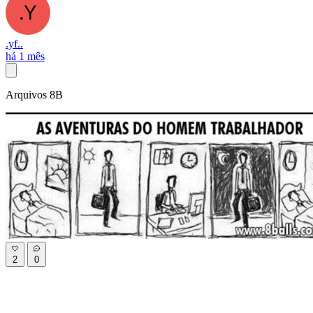
.yf..
há 1 mês
Arquivos 8B
2
0