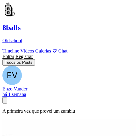
8balls
Oldschool
Timeline
Vídeos
Galerias
💬
Chat
Entrar
Registrar
Todos os Posts
Enzo Vander
há 1 semana
A primeira vez que provei um zumbiu