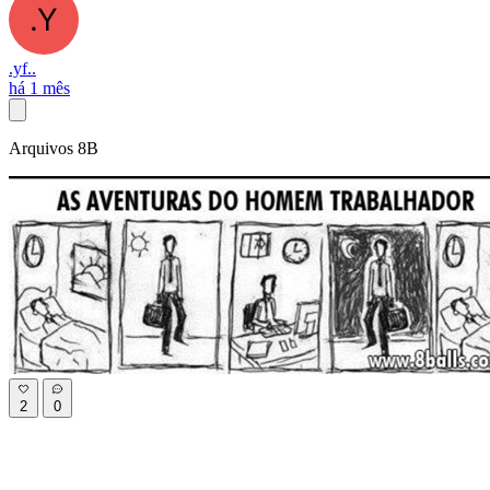
.yf..
há 1 mês
Arquivos 8B
2
0