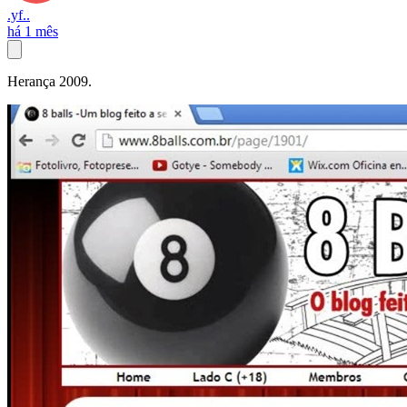
.yf..
há 1 mês
Herança 2009.