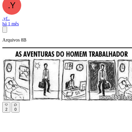
.yf..
há 1 mês
Arquivos 8B
2
0