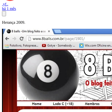
.yf..
há 1 mês
Herança 2009.