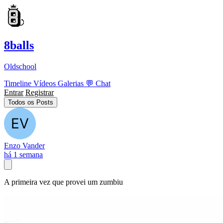
8balls
Oldschool
Timeline
Vídeos
Galerias
💬
Chat
Entrar
Registrar
Todos os Posts
Enzo Vander
há 1 semana
A primeira vez que provei um zumbiu