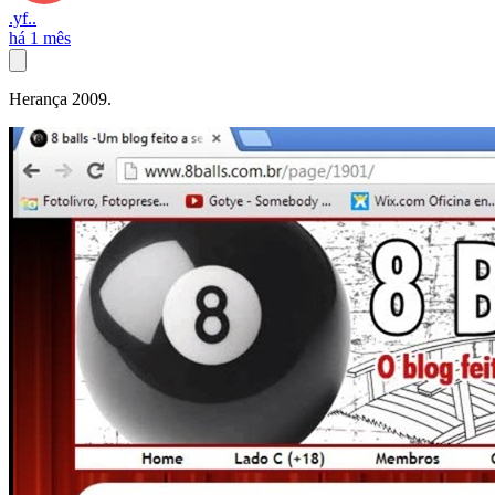
.yf..
há 1 mês
Herança 2009.