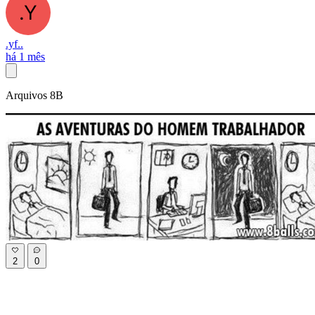
.yf..
há 1 mês
Arquivos 8B
2
0