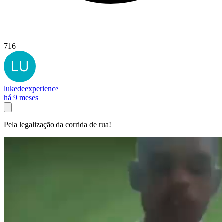
716
lukedeexperience
há 9 meses
Pela legalização da corrida de rua!