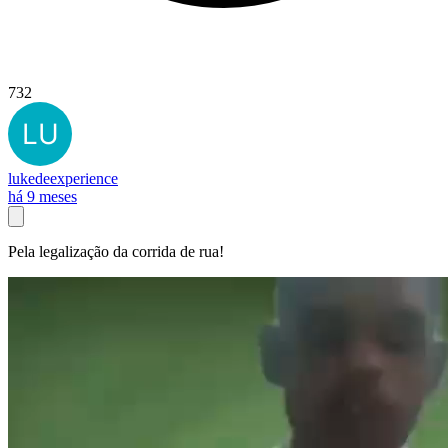
732
lukedeexperience
há 9 meses
Pela legalização da corrida de rua!