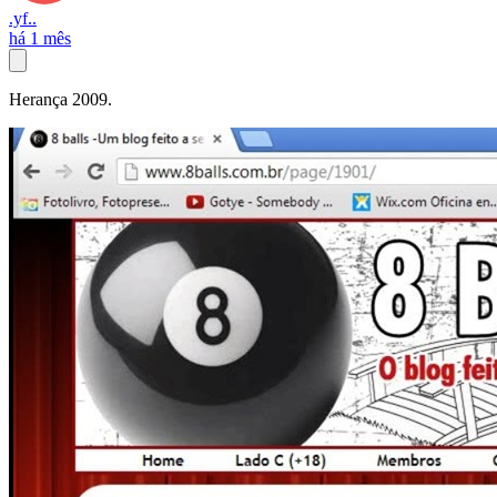
.yf..
há 1 mês
Herança 2009.