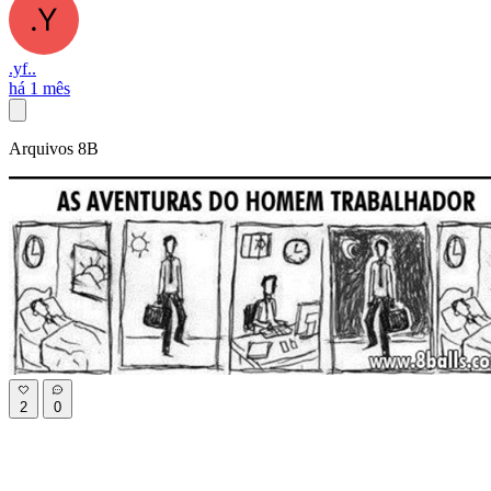
.yf..
há 1 mês
Arquivos 8B
2
0