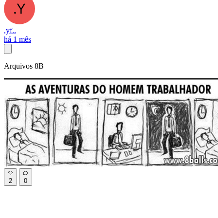
.yf..
há 1 mês
Arquivos 8B
2
0