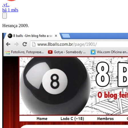
.yf..
há 1 mês
Herança 2009.