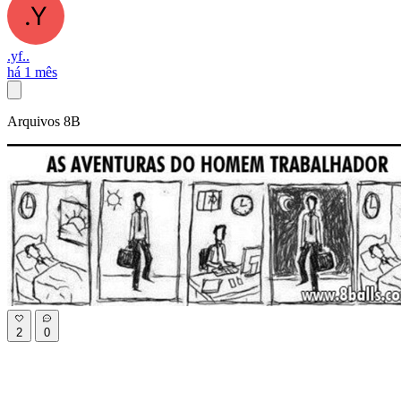
.yf..
há 1 mês
Arquivos 8B
2
0