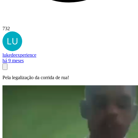
732
lukedeexperience
há 9 meses
Pela legalização da corrida de rua!