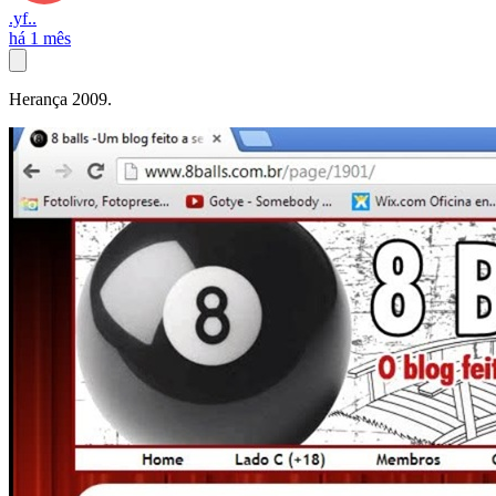
.yf..
há 1 mês
Herança 2009.