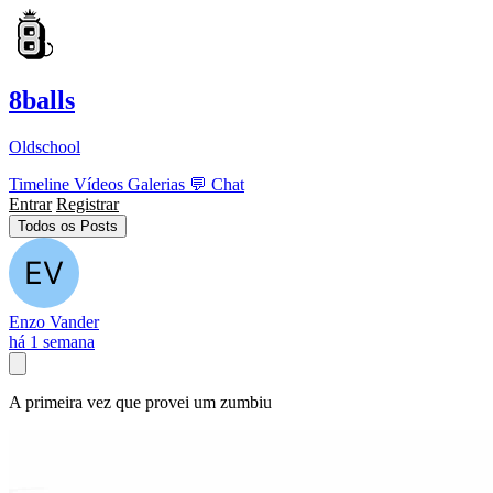
8balls
Oldschool
Timeline
Vídeos
Galerias
💬
Chat
Entrar
Registrar
Todos os Posts
Enzo Vander
há 1 semana
A primeira vez que provei um zumbiu