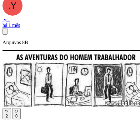
.yf..
há 1 mês
Arquivos 8B
2
0