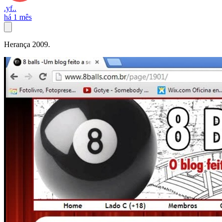
.yf..
há 1 mês
Herança 2009.