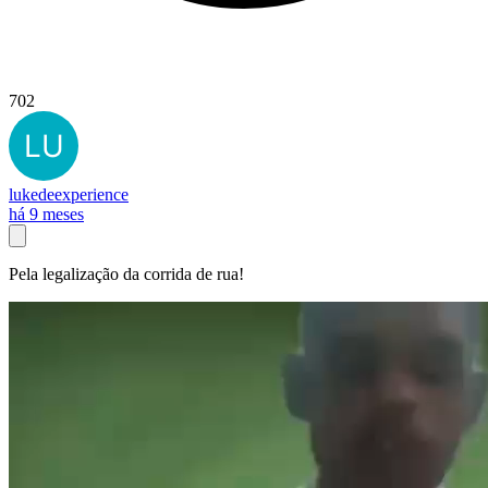
702
lukedeexperience
há 9 meses
Pela legalização da corrida de rua!