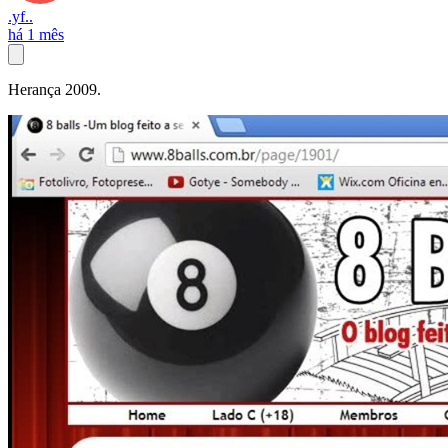
.yf..
há 1 mês
Herança 2009.