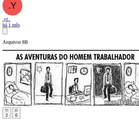
.yf..
há 1 mês
Arquivos 8B
2
0