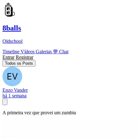
8balls
Oldschool
Timeline
Vídeos
Galerias
💬
Chat
Entrar
Registrar
Todos os Posts
Enzo Vander
há 1 semana
A primeira vez que provei um zumbiu