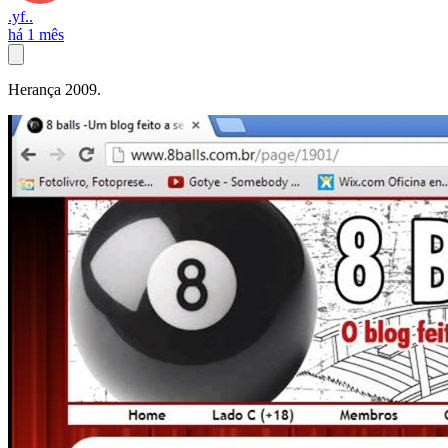
.yf..
há 1 mês
Herança 2009.