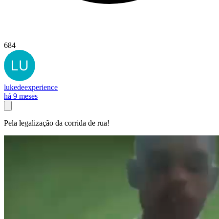
684
lukedeexperience
há 9 meses
Pela legalização da corrida de rua!