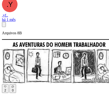
.yf..
há 1 mês
Arquivos 8B
2
0