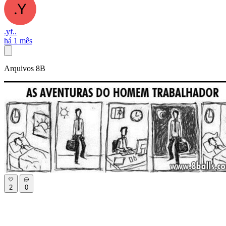
.yf..
há 1 mês
Arquivos 8B
2
0