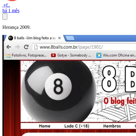
.yf..
há 1 mês
Herança 2009.