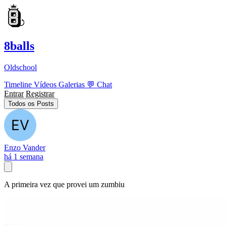
8balls
Oldschool
Timeline
Vídeos
Galerias
💬
Chat
Entrar
Registrar
Todos os Posts
Enzo Vander
há 1 semana
A primeira vez que provei um zumbiu