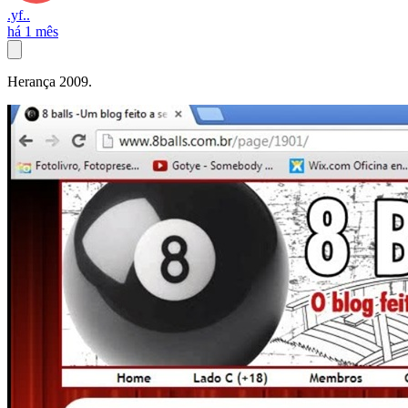
.yf..
há 1 mês
Herança 2009.