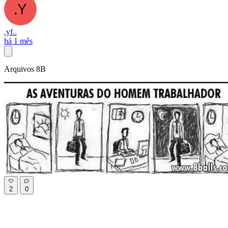
.yf..
há 1 mês
Arquivos 8B
2
0