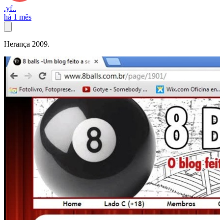
.yf..
há 1 mês
Herança 2009.