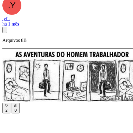
.yf..
há 1 mês
Arquivos 8B
2
0