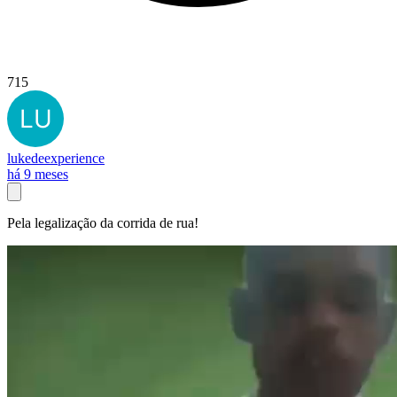
715
lukedeexperience
há 9 meses
Pela legalização da corrida de rua!