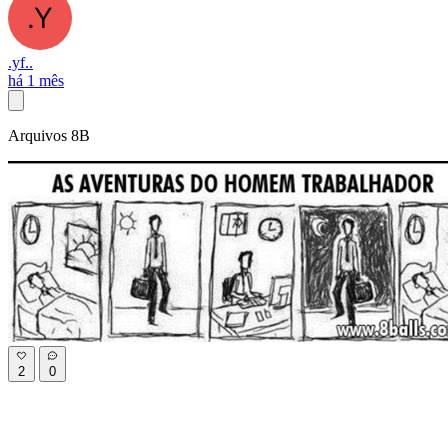
.yf..
há 1 mês
Arquivos 8B
2
0