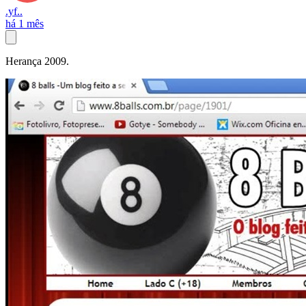
.yf..
há 1 mês
Herança 2009.