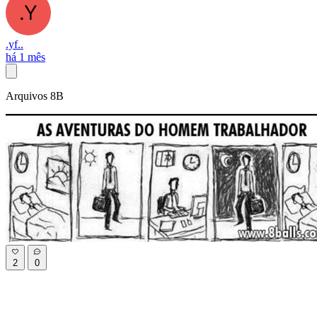
.yf..
há 1 mês
Arquivos 8B
2
0