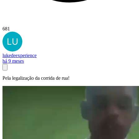
681
lukedeexperience
há 9 meses
Pela legalização da corrida de rua!