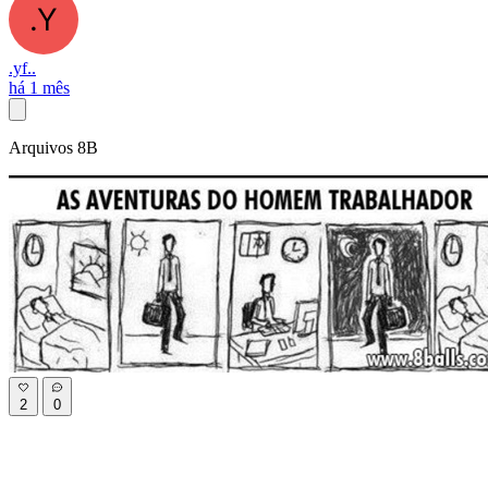
.yf..
há 1 mês
Arquivos 8B
2
0