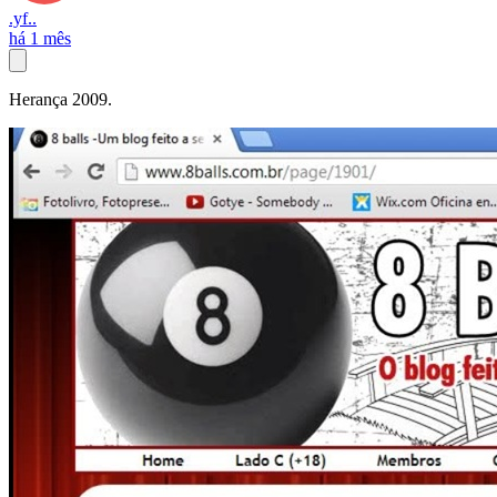
.yf..
há 1 mês
Herança 2009.