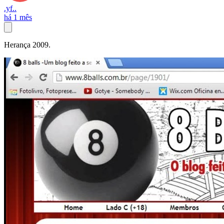
.yf..
há 1 mês
Herança 2009.