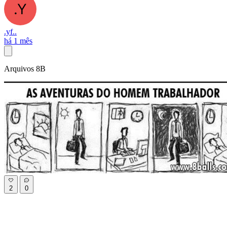
.yf..
há 1 mês
Arquivos 8B
2
0