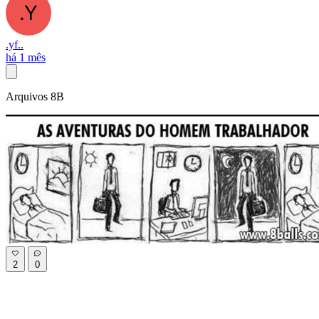
.yf..
há 1 mês
Arquivos 8B
2
0