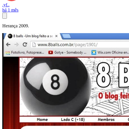
.yf..
há 1 mês
Herança 2009.