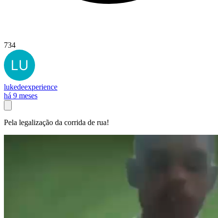
734
lukedeexperience
há 9 meses
Pela legalização da corrida de rua!