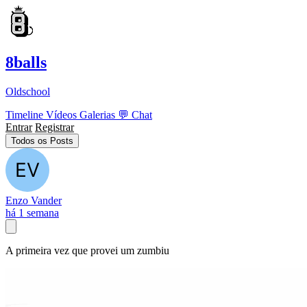
8balls
Oldschool
Timeline
Vídeos
Galerias
💬
Chat
Entrar
Registrar
Todos os Posts
Enzo Vander
há 1 semana
A primeira vez que provei um zumbiu