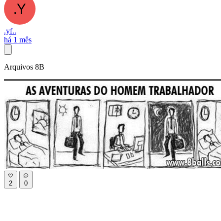
.yf..
há 1 mês
Arquivos 8B
2
0