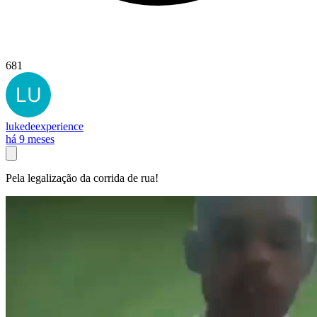
681
lukedeexperience
há 9 meses
Pela legalização da corrida de rua!