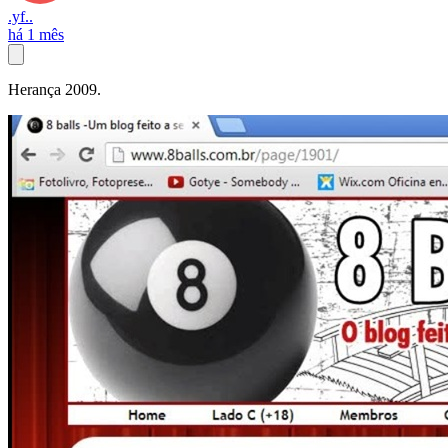
.yf..
há 1 mês
Herança 2009.