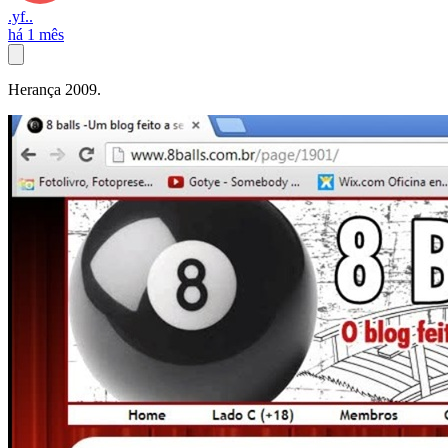
.yf..
há 1 mês
Herança 2009.