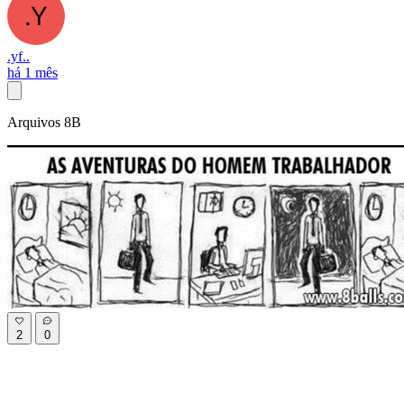
.yf..
há 1 mês
Arquivos 8B
2
0