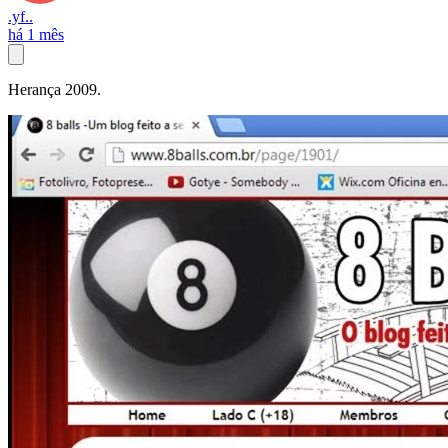
.yf..
há 1 mês
Herança 2009.