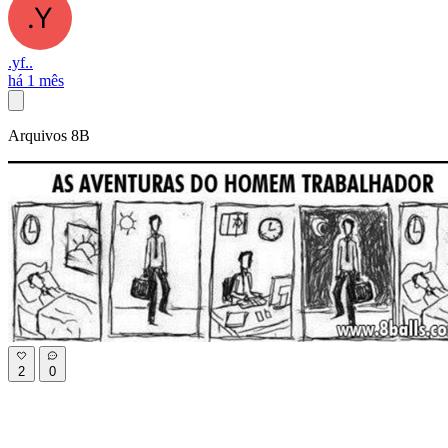
.yf..
há 1 mês
Arquivos 8B
2
0