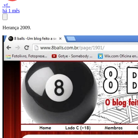
.yf..
há 1 mês
Herança 2009.