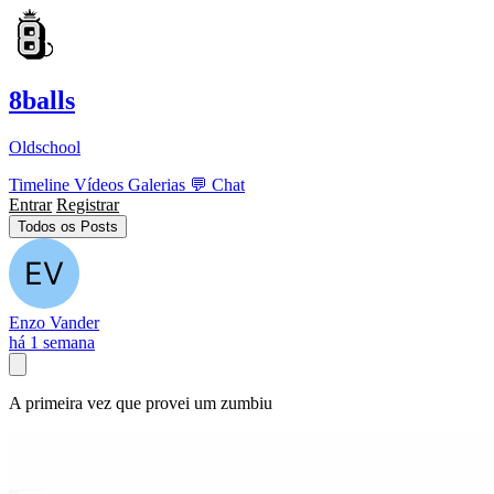
8balls
Oldschool
Timeline
Vídeos
Galerias
💬
Chat
Entrar
Registrar
Todos os Posts
Enzo Vander
há 1 semana
A primeira vez que provei um zumbiu