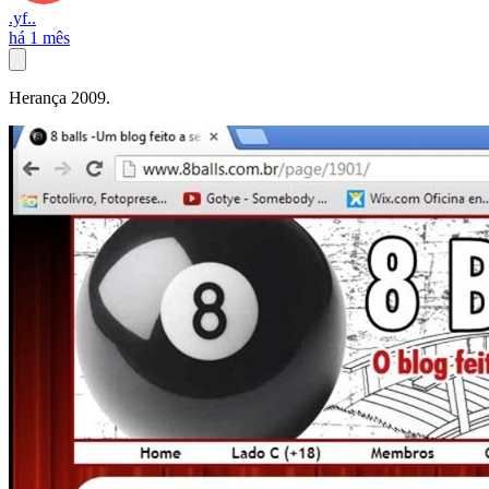
.yf..
há 1 mês
Herança 2009.