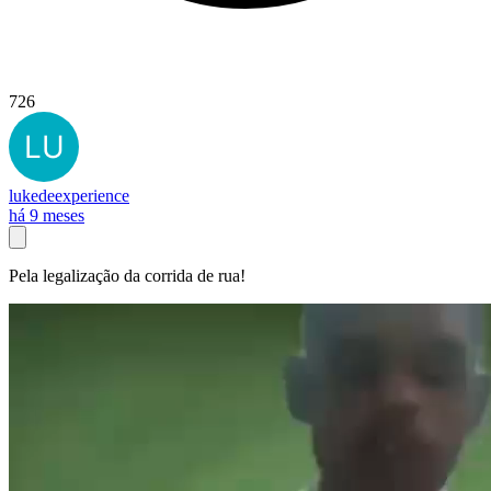
726
lukedeexperience
há 9 meses
Pela legalização da corrida de rua!