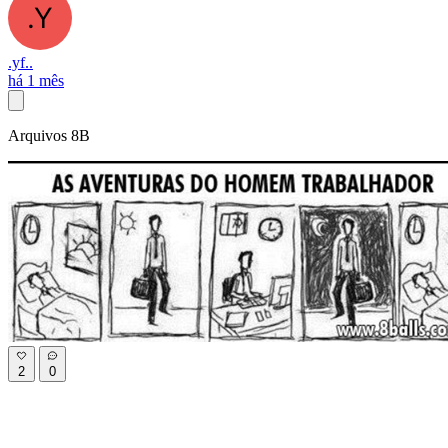
.yf..
há 1 mês
Arquivos 8B
2
0