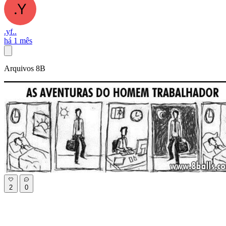
.yf..
há 1 mês
Arquivos 8B
2
0