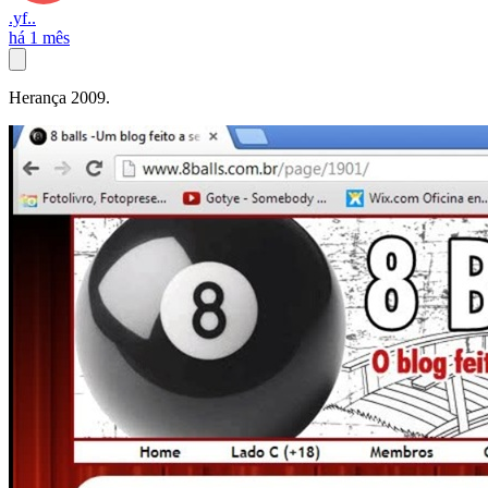
.yf..
há 1 mês
Herança 2009.