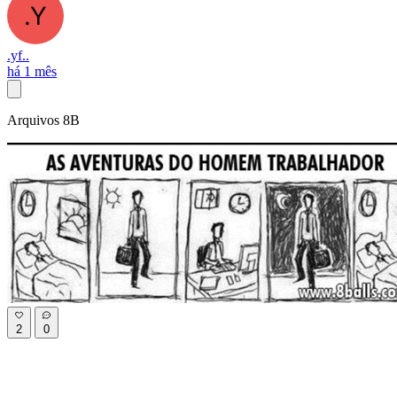
.yf..
há 1 mês
Arquivos 8B
2
0