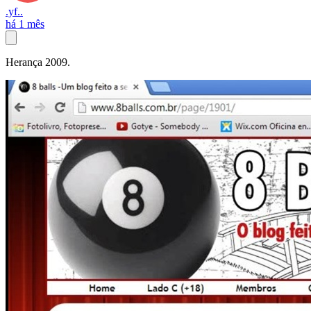
.yf..
há 1 mês
Herança 2009.