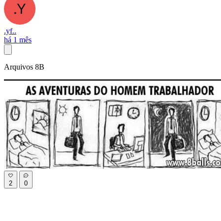
.yf..
há 1 mês
Arquivos 8B
2
0