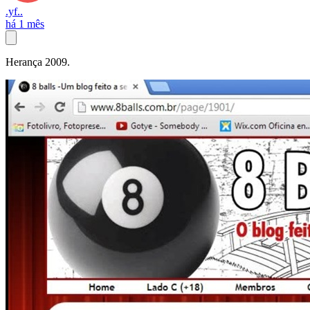
.yf..
há 1 mês
Herança 2009.