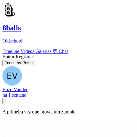
8balls
Oldschool
Timeline
Vídeos
Galerias
💬
Chat
Entrar
Registrar
Todos os Posts
Enzo Vander
há 1 semana
A primeira vez que provei um zumbiu