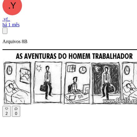
.yf..
há 1 mês
Arquivos 8B
2
0