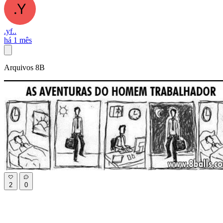
.yf..
há 1 mês
Arquivos 8B
2
0