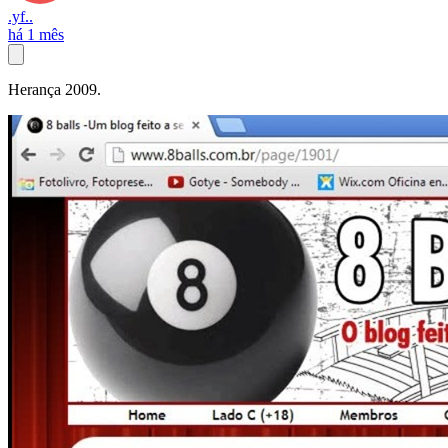
.yf..
há 1 mês
Herança 2009.