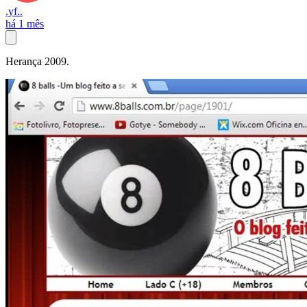
.yf..
há 1 mês
Herança 2009.