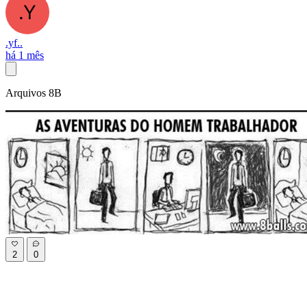
.yf..
há 1 mês
Arquivos 8B
2
0