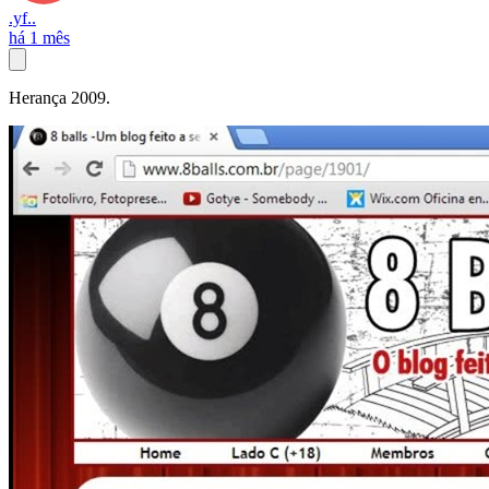
.yf..
há 1 mês
Herança 2009.