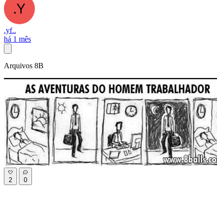
.yf..
há 1 mês
Arquivos 8B
2
0