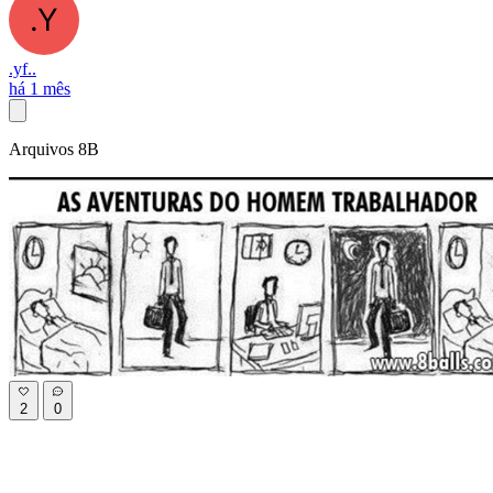
.yf..
há 1 mês
Arquivos 8B
2
0