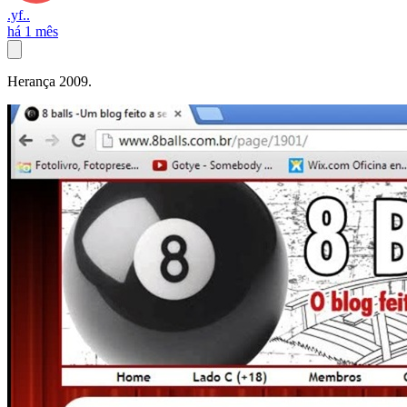
.yf..
há 1 mês
Herança 2009.