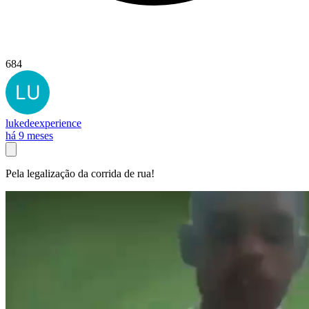
684
lukedeexperience
há 9 meses
Pela legalização da corrida de rua!